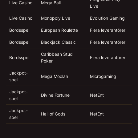
Live Casino
Mega Ball
Live
Live Casino
Monopoly Live
Evolution Gaming
Bordsspel
European Roulette
Flera leverantörer
Bordsspel
Blackjack Classic
Flera leverantörer
Caribbean Stud
Bordsspel
Flera leverantörer
Poker
Jackpot-
Mega Moolah
Microgaming
spel
Jackpot-
Divine Fortune
NetEnt
spel
Jackpot-
Hall of Gods
NetEnt
spel