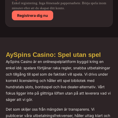
Enkel registrering. Inga försenade pappersarbete. Börja spela inom
minuter efter att du skapat ditt konto.
Registrera dig nu
AySpins Casino: Spel utan spel
AySpins Casino är en onlinespelplattform byggd kring en
enkel idé: spelare förtjänar raka regler, snabba utbetalningar
och tillgång till spel som de faktiskt vill spela. Vi drivs under
korrekt licensiering och håller ett spel bibliotek med
hundratals slots, bordsspel och live dealer-alternativ. Vårt
fokus ligger inte på glittriga löften utan på att leverera vad vi
säger att vi gör.
Det som skiljer oss från mängden är transparens. Vi
publicerar våra utbetalningsfrekvenser, håller uttag klart och