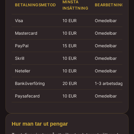
MINSTA
BETALNINGSMETOD
BEARBETNINGSTID
INSÄTTNING
Visa
10 EUR
Omedelbar
Mastercard
10 EUR
Omedelbar
PayPal
15 EUR
Omedelbar
Skrill
10 EUR
Omedelbar
Neteller
10 EUR
Omedelbar
Banköverföring
20 EUR
1-3 arbetsdagar
Paysafecard
10 EUR
Omedelbar
Hur man tar ut pengar