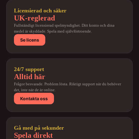
Licensierad och säker
UK-reglerad
Fullständigt licensierad spelmyndighet. Ditt konto och dina
medel är skyddade. Spela med självförtroende.
Se licens
24/7 support
Alltid här
Frågor besvarade. Problem lösta. Riktigt support när du behöver
det, inte när de är online.
Kontakta oss
Gå med på sekunder
Spela direkt