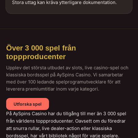
Stora uttag kan kräva ytterligare dokumentation.
Över 3 000 spel från
toppproducenter
Upplev det största utbudet av slots, live casino-spel och
klassiska bordsspel på AySpins Casino. Vi samarbetar
med över 100 ledande spelprogramutvecklare för att
leverera premiumtitlar inom varje kategori.
Utforska spel
På AySpins Casino har du tillgång till mer än 3 000 spel
från världens toppproducenter. Oavsett om du föredrar
att snurra rullar, live dealer-action eller klassiska
bordsspel, har vårt bibliotek något för varje spelare.