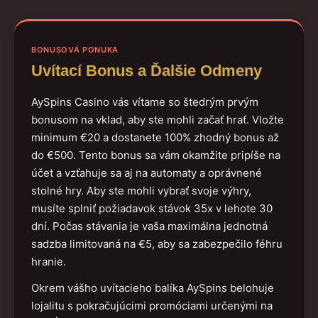
BONUSOVÁ PONUKA
Uvítací Bonus a Ďalšie Odmeny
AySpins Casino vás vítame so štedrým prvým
bonusom na vklad, aby ste mohli začať hrať. Vložte
minimum €20 a dostanete 100% zhodný bonus až
do €500. Tento bonus sa vám okamžite pripíše na
účet a vzťahuje sa aj na automaty a oprávnené
stolné hry. Aby ste mohli vybrať svoje výhry,
musíte splniť požiadavok stávok 35x v lehote 30
dní. Počas stávania je vaša maximálna jednotná
sadzba limitovaná na €5, aby sa zabezpečilo féhru
hranie.
Okrem vášho uvítacieho balíka AySpins belohuje
lojalitu s pokračujúcimi promóciami určenými na