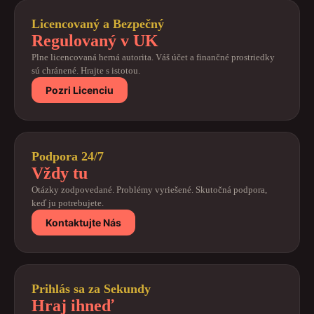
Licencovaný a Bezpečný
Regulovaný v UK
Plne licencovaná herná autorita. Váš účet a finančné prostriedky
sú chránené. Hrajte s istotou.
Pozri Licenciu
Podpora 24/7
Vždy tu
Otázky zodpovedané. Problémy vyriešené. Skutočná podpora,
keď ju potrebujete.
Kontaktujte Nás
Prihlás sa za Sekundy
Hraj ihneď