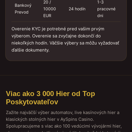
20 /
1-3
Bankový
10000
24 hodín
pracovné
Prevod
EUR
dni
Overenie KYC je potrebné pred vašim prvým
výberom. Overenie sa zvyčajne dokončí do
niekoľkých hodín. Väčšie výbery sa môžu vyžadovať
ďalšie dokumenty.
Viac ako 3 000 Hier od Top
Poskytovateľov
Zažite najväčší výber automatov, live kasínových hier a
klasických stolných hier v AySpins Casino.
Spolupracujeme s viac ako 100 vedúcimi vývojármi hier,