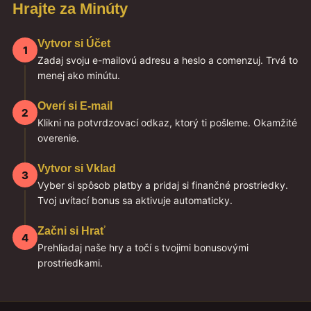
Hrajte za Minúty
Vytvor si Účet
1
Zadaj svoju e-mailovú adresu a heslo a comenzuj. Trvá to
menej ako minútu.
Overí si E-mail
2
Klikni na potvrdzovací odkaz, ktorý ti pošleme. Okamžité
overenie.
Vytvor si Vklad
3
Vyber si spôsob platby a pridaj si finančné prostriedky.
Tvoj uvítací bonus sa aktivuje automaticky.
Začni si Hrať
4
Prehliadaj naše hry a točí s tvojimi bonusovými
prostriedkami.