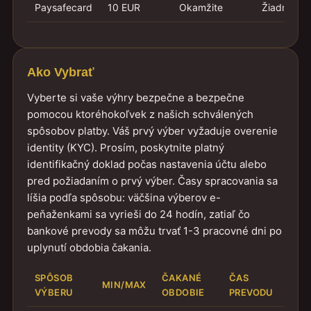
Paysafecard
10 EUR
Okamžite
Žiadny
Ako Vybrať
Vyberte si vaše výhry bezpečne a bezpečne
pomocou ktoréhokoľvek z našich schválených
spôsobov platby. Váš prvý výber vyžaduje overenie
identity (KYC). Prosím, poskytnite platný
identifikačný doklad počas nastavenia účtu alebo
pred požiadaním o prvý výber. Časy spracovania sa
líšia podľa spôsobu: väčšina výberov e-
peňaženkami sa vyrieši do 24 hodín, zatiaľ čo
bankové prevody sa môžu trvať 1-3 pracovné dni po
uplynutí obdobia čakania.
SPÔSOB
ČAKANÉ
ČAS
MIN/MAX
VÝBERU
OBDOBIE
PREVODU