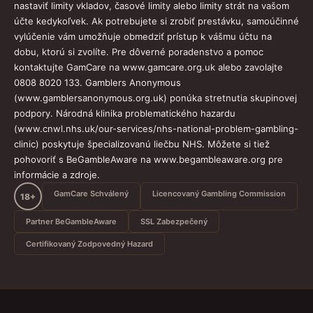
nastaviť limity vkladov, časové limity alebo limity strát na vašom
účte kedykoľvek. Ak potrebujete si zrobiť prestávku, samoúčinné
vylúčenie vám umožňuje obmedziť prístup k vášmu účtu na
dobu, ktorú si zvolíte. Pre dôverné poradenstvo a pomoc
kontaktujte GamCare na www.gamcare.org.uk alebo zavolajte
0808 8020 133. Gamblers Anonymous
(www.gamblersanonymous.org.uk) ponúka stretnutia skupinovej
podpory. Národná klinika problematického hazardu
(www.cnwl.nhs.uk/our-services/nhs-national-problem-gambling-
clinic) poskytuje špecializovanú liečbu NHS. Môžete si tiež
pohovoriť s BeGambleAware na www.begambleaware.org pre
informácie a zdroje.
GamCare Schválený
Licencovaný Gambling Commission
18+
Partner BeGambleAware
SSL Zabezpečený
Certifikovaný Zodpovedný Hazard