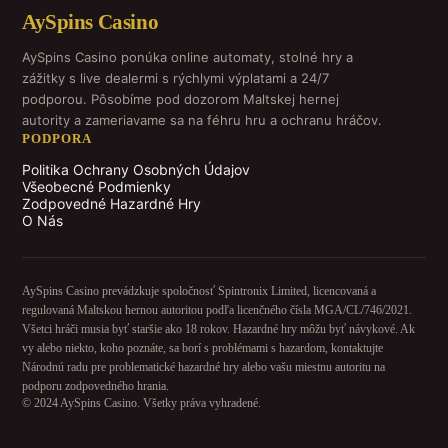
AySpins Casino
AySpins Casino ponúka online automaty, stolné hry a
zážitky s live dealermi s rýchlymi výplatami a 24/7
podporou. Pôsobíme pod dozorom Maltskej hernej
autority a zameriavame sa na féhru hru a ochranu hráčov.
PODPORA
Politika Ochrany Osobných Údajov
Všeobecné Podmienky
Zodpovedné Hazardné Hry
O Nás
AySpins Casino prevádzkuje spoločnosť Spintronix Limited, licencovaná a
regulovaná Maltskou hernou autoritou podľa licenčného čísla MGA/CL/746/2021.
Všetci hráči musia byť staršie ako 18 rokov. Hazardné hry môžu byť návykové. Ak
vy alebo niekto, koho poznáte, sa borí s problémami s hazardom, kontaktujte
Národnú radu pre problematické hazardné hry alebo vašu miestnu autoritu na
podporu zodpovedného hrania.
© 2024 AySpins Casino. Všetky práva vyhradené.