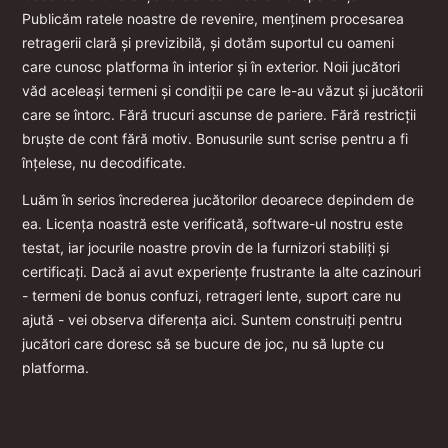
Publicăm ratele noastre de revenire, menținem procesarea
retragerii clară și previzibilă, și dotăm suportul cu oameni
care cunosc platforma în interior și în exterior. Noii jucători
văd aceleași termeni și condiții pe care le-au văzut și jucătorii
care se întorc. Fără trucuri ascunse de pariere. Fără restricții
bruște de cont fără motiv. Bonusurile sunt scrise pentru a fi
înțelese, nu decodificate.
Luăm în serios încrederea jucătorilor deoarece depindem de
ea. Licența noastră este verificată, software-ul nostru este
testat, iar jocurile noastre provin de la furnizori stabiliți și
certificați. Dacă ai avut experiențe frustrante la alte cazinouri
- termeni de bonus confuzi, retrageri lente, suport care nu
ajută - vei observa diferența aici. Suntem construiți pentru
jucători care doresc să se bucure de joc, nu să lupte cu
platforma.