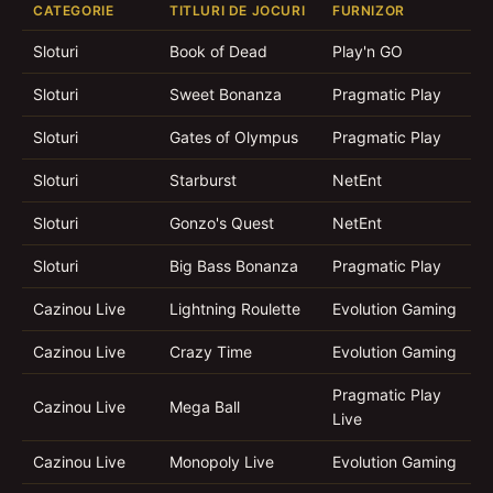
CATEGORIE
TITLURI DE JOCURI
FURNIZOR
Sloturi
Book of Dead
Play'n GO
Sloturi
Sweet Bonanza
Pragmatic Play
Sloturi
Gates of Olympus
Pragmatic Play
Sloturi
Starburst
NetEnt
Sloturi
Gonzo's Quest
NetEnt
Sloturi
Big Bass Bonanza
Pragmatic Play
Cazinou Live
Lightning Roulette
Evolution Gaming
Cazinou Live
Crazy Time
Evolution Gaming
Pragmatic Play
Cazinou Live
Mega Ball
Live
Cazinou Live
Monopoly Live
Evolution Gaming