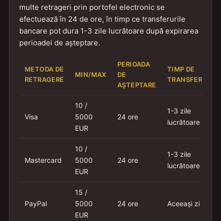
multe retrageri prin portofel electronic se
efectuează în 24 de ore, în timp ce transferurile
bancare pot dura 1-3 zile lucrătoare după expirarea
perioadei de așteptare.
PERIOADA
METODA DE
TIMP DE
MIN/MAX
DE
RETRAGERE
TRANSFER
AȘTEPTARE
10 /
1-3 zile
Visa
5000
24 ore
lucrătoare
EUR
10 /
1-3 zile
Mastercard
5000
24 ore
lucrătoare
EUR
15 /
PayPal
5000
24 ore
Aceeași zi
EUR