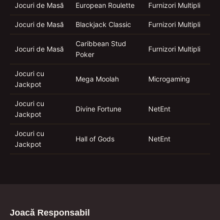
Jocuri de Masă
European Roulette
Furnizori Multipli
Jocuri de Masă
Blackjack Classic
Furnizori Multipli
Caribbean Stud
Jocuri de Masă
Furnizori Multipli
Poker
Jocuri cu
Mega Moolah
Microgaming
Jackpot
Jocuri cu
Divine Fortune
NetEnt
Jackpot
Jocuri cu
Hall of Gods
NetEnt
Jackpot
Joacă Responsabil