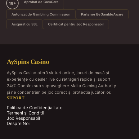
Aprobat de GamCare
18+
Autorizat de Gambling Commission
Partener BeGambleAware
Asigurat cu SSL
Certificat pentru Joc Responsabil
AySpins Casino
AySpins Casino oferă sloturi online, jocuri de masă și
experiențe cu dealer live cu retrageri rapide și suport
24/7. Operăm sub supraveghere Malta Gaming Authority
și ne concentrăm pe joc corect și protecția jucătorilor.
SUPORT
Politica de Confidențialitate
Termeni și Condiții
Joc Responsabil
Despre Noi