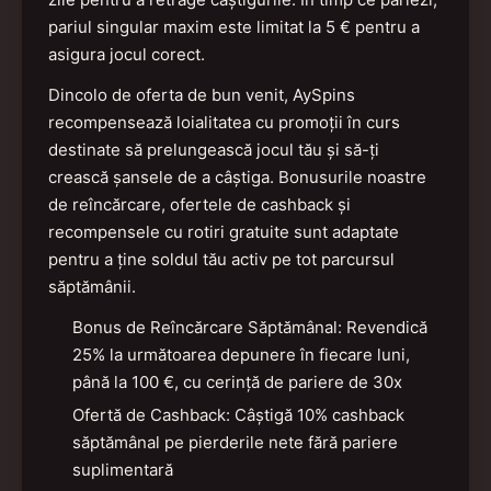
pariul singular maxim este limitat la 5 € pentru a
asigura jocul corect.
Dincolo de oferta de bun venit, AySpins
recompensează loialitatea cu promoții în curs
destinate să prelungească jocul tău și să-ți
crească șansele de a câștiga. Bonusurile noastre
de reîncărcare, ofertele de cashback și
recompensele cu rotiri gratuite sunt adaptate
pentru a ține soldul tău activ pe tot parcursul
săptămânii.
Bonus de Reîncărcare Săptămânal: Revendică
25% la următoarea depunere în fiecare luni,
până la 100 €, cu cerință de pariere de 30x
Ofertă de Cashback: Câștigă 10% cashback
săptămânal pe pierderile nete fără pariere
suplimentară