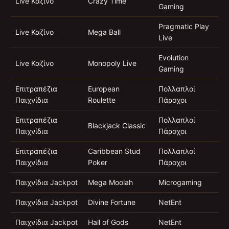
Live Καζίνο
Crazy Time
Gaming
Pragmatic Play
Live Καζίνο
Mega Ball
Live
Evolution
Live Καζίνο
Monopoly Live
Gaming
Επιτραπέζια
European
Πολλαπλοί
Παιχνίδια
Roulette
Πάροχοι
Επιτραπέζια
Πολλαπλοί
Blackjack Classic
Παιχνίδια
Πάροχοι
Επιτραπέζια
Caribbean Stud
Πολλαπλοί
Παιχνίδια
Poker
Πάροχοι
Παιχνίδια Jackpot
Mega Moolah
Microgaming
Παιχνίδια Jackpot
Divine Fortune
NetEnt
Παιχνίδια Jackpot
Hall of Gods
NetEnt