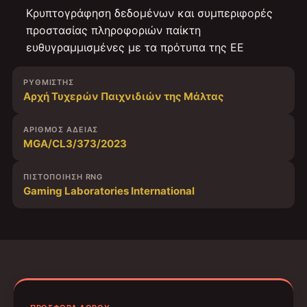
Κρυπτογράφηση δεδομένων και συμπεριφορές
προστασίας πληροφοριών παίκτη
ευθυγραμμισμένες με τα πρότυπα της ΕΕ
ΡΥΘΜΙΣΤΉΣ
Αρχή Τυχερών Παιχνιδιών της Μάλτας
ΑΡΙΘΜΌΣ ΆΔΕΙΑΣ
MGA/CL3/373/2023
ΠΙΣΤΟΠΟΊΗΣΗ RNG
Gaming Laboratories International