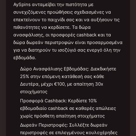
AySpins ανταμείβει την πιστότητα με
συνεχιζόμενες προώθήσεις σχεδιασμένες να
επεκτείνουν το παιχνίδι σας και να αυξήσουν τις
πιθανότητες να κερδίσετε. Τα δώρα
ανασφάλισης, οι προσφορές cashback και τα
δώρα δωρεάν περιστροφών είναι προσαρμοσμένα
για να διατηρούν τυ ισοζύγιό σας ενεργό όλη την
εβδομάδα.
Δώρο Ανασφάλισης Εβδομάδας: Διεκδικήστε
25% στην επόμενη κατάθεσή σας κάθε
Δευτέρα, μέχρι €100, με απαίτηση 30x
στοιχήματος
Προσφορά Cashback: Κερδίστε 10%
εβδομαδιαίο cashback σε καθαρές απώλειες
χωρίς πρόσθετη απαίτηση στοιχήματος
Δωρεάν Περιστροφές: Συλλέξτε δωρεάν
περιστροφές σε επιλεγμένους κουλοχέρηδες