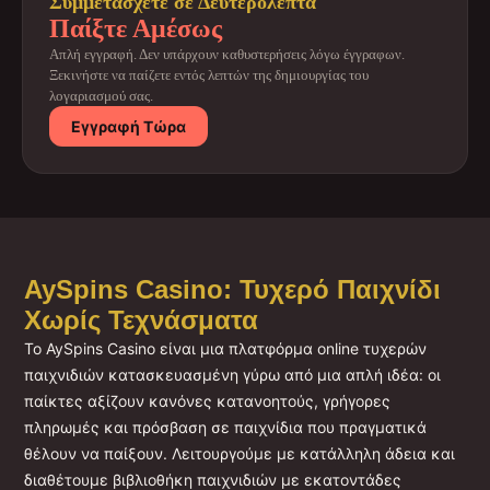
Συμμετάσχετε σε Δευτερόλεπτα
Παίξτε Αμέσως
Απλή εγγραφή. Δεν υπάρχουν καθυστερήσεις λόγω έγγραφων.
Ξεκινήστε να παίζετε εντός λεπτών της δημιουργίας του
λογαριασμού σας.
Εγγραφή Τώρα
AySpins Casino: Τυχερό Παιχνίδι
Χωρίς Τεχνάσματα
Το AySpins Casino είναι μια πλατφόρμα online τυχερών
παιχνιδιών κατασκευασμένη γύρω από μια απλή ιδέα: οι
παίκτες αξίζουν κανόνες κατανοητούς, γρήγορες
πληρωμές και πρόσβαση σε παιχνίδια που πραγματικά
θέλουν να παίξουν. Λειτουργούμε με κατάλληλη άδεια και
διαθέτουμε βιβλιοθήκη παιχνιδιών με εκατοντάδες