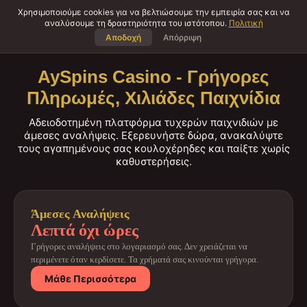
Χρησιμοποιούμε cookies για να βελτιώσουμε την εμπειρία σας και να
AySpins Casino
EL
Συμμετοχή
▾
αναλύσουμε τη δραστηριότητα του ιστότοπου.
Πολιτική
Αποδοχή
Απόρριψη
AySpins Casino - Γρήγορες
Πληρωμές, Χιλιάδες Παιχνίδια
Αδειοδοτημένη πλατφόρμα τυχερών παιχνιδιών με
άμεσες αναλήψεις. Εξερευνήστε δώρα, ανακαλύψτε
τους αγαπημένους σας κουλοχέρηδες και παίξτε χωρίς
καθυστερήσεις.
Άμεσες Αναλήψεις
Λεπτά όχι ώρες
Γρήγορες αναλήψεις στο λογαριασμό σας. Δεν χρειάζεται να
περιμένετε όταν κερδίσετε. Τα χρήματά σας κινούνται γρήγορα.
Μάθε Περισσότερα