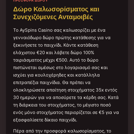
ΠΡΟΣΦΟΡΆ ΔΏΡΟΥ
Δώρο Καλωσορίσματος και
Συνεχιζόμενες Ανταμοιβές
Το AySpins Casino σας καλωσορίζει με ένα
γενναιόδωρο δώρο πρώτης κατάθεσης για να
ξεκινήσετε το παιχνίδι. Κάντε κατάθεση
ελάχιστου €20 και λάβετε δώρο 100%
ταιριάσματος μέχρι €500. Αυτό το δώρο
πιστώνεται αμέσως στο λογαριασμό σας και
ισχύει για κουλοχέρηδες και κατάλληλα
επιτραπέζια παιχνίδια. Θα πρέπει να
ολοκληρώσετε απαίτηση στοιχήματος 35x εντός
30 ημερών για να αποσύρετε τα κέρδη σας. Κατά
τη διάρκεια του στοιχήματος, το μέγιστο ποσό
ενός μόνο στοιχήματος περιορίζεται σε €5 για να
εξασφαλίσετε δίκαιο παιχνίδι.
Πέρα από την προσφορά καλωσορίσματος, το