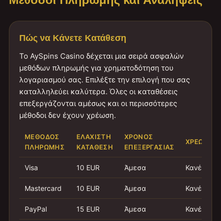
Πώς να Κάνετε Κατάθεση
Το AySpins Casino δέχεται μια σειρά ασφαλών
μεθόδων πληρωμής για χρηματοδότηση του
λογαριασμού σας. Επιλέξτε την επιλογή που σας
καταλληλεύει καλύτερα. Όλες οι καταθέσεις
επεξεργάζονται αμέσως και οι περισσότερες
μέθοδοι δεν έχουν χρέωση.
ΜΈΘΟΔΟΣ
ΕΛΆΧΙΣΤΗ
ΧΡΌΝΟΣ
ΧΡΈΩΣΗ
ΠΛΗΡΩΜΉΣ
ΚΑΤΆΘΕΣΗ
ΕΠΕΞΕΡΓΑΣΊΑΣ
Visa
10 EUR
Άμεσα
Κανένα
Mastercard
10 EUR
Άμεσα
Κανένα
PayPal
15 EUR
Άμεσα
Κανένα