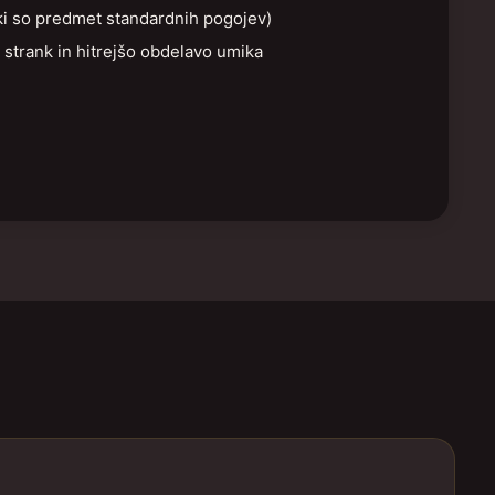
tki so predmet standardnih pogojev)
 strank in hitrejšo obdelavo umika