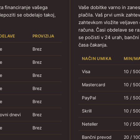
za financiranje vašega
Vaše dobitke varno in zanes
epoziti se obdelajo takoj,
plačila. Vaš prvi umik zahte
zahtevkom vložite veljaven
računa. Časi obdelave se r
DELAVE
PROVIZIJA
se počisti v 24 urah, bančni
časa čakanja.
je
Brez
NAČIN UMIKA
MIN/M
je
Brez
Visa
10 / 50
je
Brez
Mastercard
10 / 50
je
Brez
PayPal
15 / 50
je
Brez
Skrill
10 / 50
ovni dnevi
Brez
Neteller
10 / 50
je
Brez
Bančni prevod
20 / 10