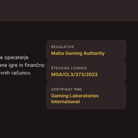
REGULATOR
Malta Gaming Authority
je operaterje
ene igre in finančno
ŠTEVILKA LICENCE
ivnih računov.
MGA/CL3/373/2023
CERTIFIKAT RNG
Gaming Laboratories
International