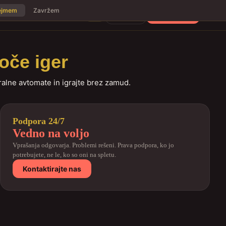
ejmem
Zavržem
SL
Prijava
Pridruži se
▾
soče iger
gralne avtomate in igrajte brez zamud.
Podpora 24/7
Vedno na voljo
Vprašanja odgovarja. Problemi rešeni. Prava podpora, ko jo
potrebujete, ne le, ko so oni na spletu.
Kontaktirajte nas