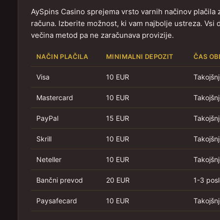
AySpins Casino sprejema vrsto varnih načinov plačila 
računa. Izberite možnost, ki vam najbolje ustreza. Vsi d
večina metod pa ne zaračunava provizije.
NAČIN PLAČILA
MINIMALNI DEPOZIT
ČAS OB
Visa
10 EUR
Takojšn
Mastercard
10 EUR
Takojšn
PayPal
15 EUR
Takojšn
Skrill
10 EUR
Takojšn
Neteller
10 EUR
Takojšn
Bančni prevod
20 EUR
1-3 posl
Paysafecard
10 EUR
Takojšn