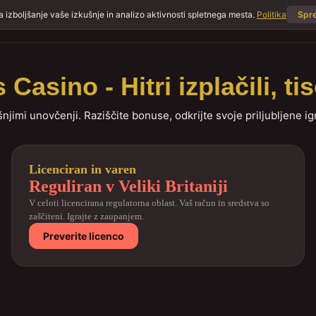
 izboljšanje vaše izkušnje in analizo aktivnosti spletnega mesta.
Politika
Spr
mocije
Igre
Podpora
Odgovorno igranje
Casino - Hitri izplačili, ti
šnjimi unovčenji. Raziščite bonuse, odkrijte svoje priljubljene i
Licenciran in varen
Reguliran v Veliki Britaniji
V celoti licencirana regulatorna oblast. Vaš račun in sredstva so
zaščiteni. Igrajte z zaupanjem.
Preverite licenco