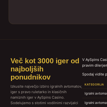
Več kot 3000 iger od
V AySpins Casi
pravim dilerjem
najboljših
Spodaj vidite p
ponudnikov
KATEGORIJA
Izkusite največjo izbiro igralnih avtomatov,
iger s pravo ruletarko in klasičnih
Igralni avtoma
namiznih iger v AySpins Casino.
Sodelujemo s stotimi vodilnimi razvijalci
Igralni avtoma