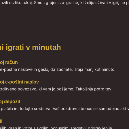
li razliko tukaj. Smo zgrajeni za igralce, ki želijo uživati v igri, ne p
ni igrati v minutah
voj račun
 e-poštne naslove in geslo, da začnete. Traja manj kot minuto.
oj e-poštni naslov
otrditveno povezavo, ki vam jo pošljemo. Takojšnja potrditev.
oj depozit
n plačila in dodajte sredstva. Vaš pozdravni bonus se samodejno aktiv
ti
ših igrah in vrtite s svojimi bonusnimi sredstvi, pripravljen je.