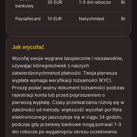
20 EUR
1-3 dni robocze
Brak
bankowy
Paysafecard
10 EUR
Natychmiast
Brak
Jak wycofać
Wycofaj swoje wygrane bezpiecznie i niezawodnie,
używając któregokolwiek z naszych
zatwierdzonychmetod płatności. Twoja pierwsza
wypłata wymaga weryfikacji tożsamości (KYC).
Proszę podać ważny dokument tożsamości podczas
rejestracji konta lub przed poproszeniem o
pierwszą wypłatę. Czasy przetwarzania różnią się w
zależności od metody: większość wycofań portfela
elektronicznego jaszczytuje się w ciągu 24 godzin,
podczas gdy przelewy bankowe mogą potrwać 1-3
dni robocze po wygaśnięciu okresu oczekiwania.