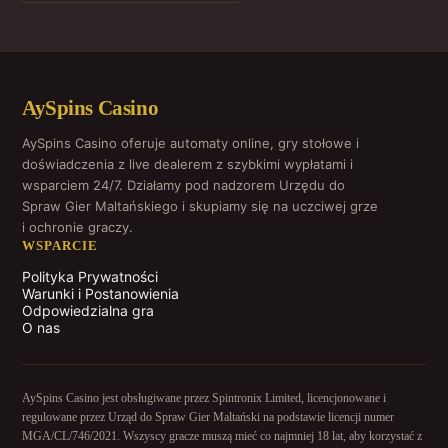
AySpins Casino
AySpins Casino oferuje automaty online, gry stołowe i
doświadczenia z live dealerem z szybkimi wypłatami i
wsparciem 24/7. Działamy pod nadzorem Urzędu do
Spraw Gier Maltańskiego i skupiamy się na uczciwej grze
i ochronie graczy.
WSPARCIE
Polityka Prywatności
Warunki i Postanowienia
Odpowiedzialna gra
O nas
AySpins Casino jest obsługiwane przez Spintronix Limited, licencjonowane i
regulowane przez Urząd do Spraw Gier Maltański na podstawie licencji numer
MGA/CL/746/2021. Wszyscy gracze muszą mieć co najmniej 18 lat, aby korzystać z