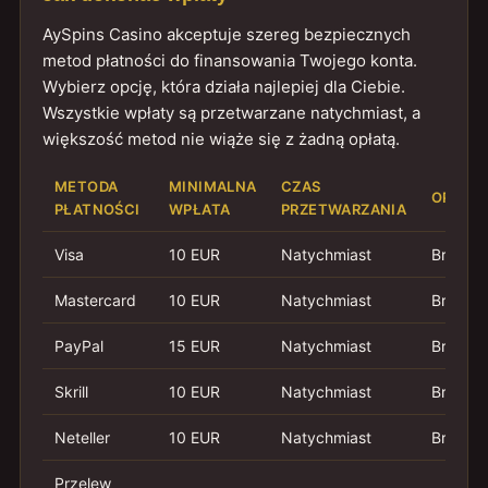
AySpins Casino akceptuje szereg bezpiecznych
metod płatności do finansowania Twojego konta.
Wybierz opcję, która działa najlepiej dla Ciebie.
Wszystkie wpłaty są przetwarzane natychmiast, a
większość metod nie wiąże się z żadną opłatą.
METODA
MINIMALNA
CZAS
OPŁAT
PŁATNOŚCI
WPŁATA
PRZETWARZANIA
Visa
10 EUR
Natychmiast
Brak
Mastercard
10 EUR
Natychmiast
Brak
PayPal
15 EUR
Natychmiast
Brak
Skrill
10 EUR
Natychmiast
Brak
Neteller
10 EUR
Natychmiast
Brak
Przelew