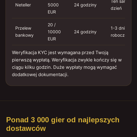
Ten sam
Neteller
5000
24 godziny
dzień
EUR
20 /
Przelew
1-3 dni
10000
24 godziny
bankowy
robocze
EUR
Weryfikacja KYC jest wymagana przed Twoją
pierwszą wypłatą. Weryfikacja zwykle kończy się w
ciągu kilku godzin. Duże wypłaty mogą wymagać
dodatkowej dokumentacji.
Ponad 3 000 gier od najlepszych
dostawców