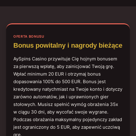
OFERTA BONUSU
Bonus powitalny i nagrody bieżące
AySpins Casino przywituje Cię hojnym bonusem
za pierwszą wpłatę, aby zainicjować Twoją grę.
Wpłać minimum 20 EUR i otrzymaj bonus
dopasowania 100% do 500 EUR. Bonus jest
kredytowany natychmiast na Twoje konto i dotyczy
zarówno automatów, jak i uprawnionych gier
stołowych. Musisz spełnić wymóg obrażenia 35x
w ciągu 30 dni, aby wycofać swoje wygrane.
Podczas obrażania maksymalny pojedynczy zakład
jest ograniczony do 5 EUR, aby zapewnić uczciwą
grę.