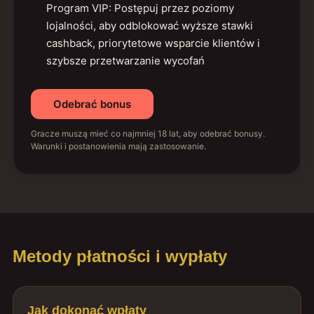
Program VIP: Postępuj przez poziomy
lojalności, aby odblokować wyższe stawki
cashback, priorytetowe wsparcie klientów i
szybsze przetwarzanie wycofań
Odebrać bonus
Gracze muszą mieć co najmniej 18 lat, aby odebrać bonusy.
Warunki i postanowienia mają zastosowanie.
Metody płatności i wypłaty
Jak dokonać wpłaty