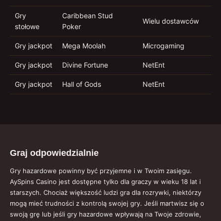
Gry
Caribbean Stud
Wielu dostawców
stołowe
Poker
Gry jackpot
Mega Moolah
Microgaming
Gry jackpot
Divine Fortune
NetEnt
Gry jackpot
Hall of Gods
NetEnt
Graj odpowiedzialnie
Gry hazardowe powinny być przyjemne i w Twoim zasięgu.
AySpins Casino jest dostępne tylko dla graczy w wieku 18 lat i
starszych. Chociaż większość ludzi gra dla rozrywki, niektórzy
mogą mieć trudności z kontrolą swojej gry. Jeśli martwisz się o
swoją grę lub jeśli gry hazardowe wpływają na Twoje zdrowie,