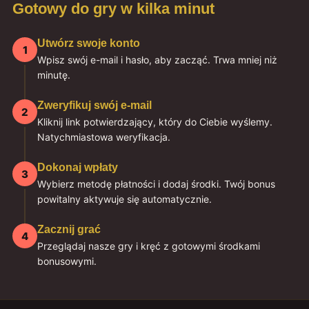
Gotowy do gry w kilka minut
Utwórz swoje konto
1
Wpisz swój e-mail i hasło, aby zacząć. Trwa mniej niż
minutę.
Zweryfikuj swój e-mail
2
Kliknij link potwierdzający, który do Ciebie wyślemy.
Natychmiastowa weryfikacja.
Dokonaj wpłaty
3
Wybierz metodę płatności i dodaj środki. Twój bonus
powitalny aktywuje się automatycznie.
Zacznij grać
4
Przeglądaj nasze gry i kręć z gotowymi środkami
bonusowymi.