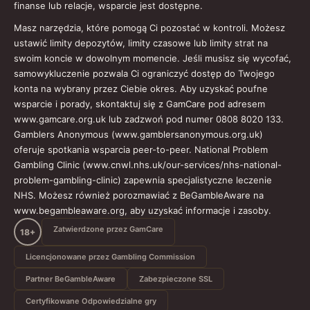
finanse lub relacje, wsparcie jest dostępne.
Masz narzędzia, które pomogą Ci pozostać w kontroli. Możesz
ustawić limity depozytów, limity czasowe lub limity strat na
swoim koncie w dowolnym momencie. Jeśli musisz się wycofać,
samowykluczenie pozwala Ci ograniczyć dostęp do Twojego
konta na wybrany przez Ciebie okres. Aby uzyskać poufne
wsparcie i porady, skontaktuj się z GamCare pod adresem
www.gamcare.org.uk lub zadzwoń pod numer 0808 8020 133.
Gamblers Anonymous (www.gamblersanonymous.org.uk)
oferuje spotkania wsparcia peer-to-peer. National Problem
Gambling Clinic (www.cnwl.nhs.uk/our-services/nhs-national-
problem-gambling-clinic) zapewnia specjalistyczne leczenie
NHS. Możesz również porozmawiać z BeGambleAware na
www.begambleaware.org, aby uzyskać informacje i zasoby.
Zatwierdzone przez GamCare
18+
Licencjonowane przez Gambling Commission
Partner BeGambleAware
Zabezpieczone SSL
Certyfikowane Odpowiedzialne gry