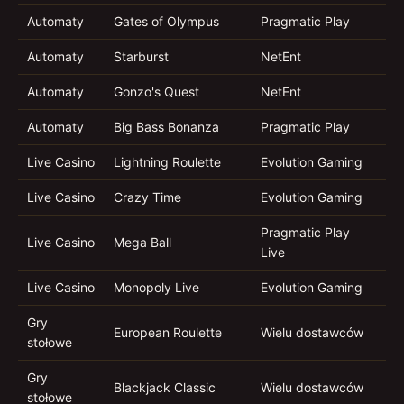
Automaty
Gates of Olympus
Pragmatic Play
Automaty
Starburst
NetEnt
Automaty
Gonzo's Quest
NetEnt
Automaty
Big Bass Bonanza
Pragmatic Play
Live Casino
Lightning Roulette
Evolution Gaming
Live Casino
Crazy Time
Evolution Gaming
Pragmatic Play
Live Casino
Mega Ball
Live
Live Casino
Monopoly Live
Evolution Gaming
Gry
European Roulette
Wielu dostawców
stołowe
Gry
Blackjack Classic
Wielu dostawców
stołowe