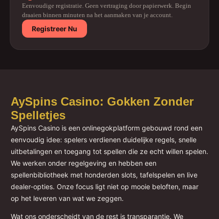
Eenvoudige registratie. Geen vertraging door papierwerk. Begin
draaien binnen minuten na het aanmaken van je account.
Registreer Nu
AySpins Casino: Gokken Zonder
Spelletjes
AySpins Casino is een onlinegokplatform gebouwd rond een
eenvoudig idee: spelers verdienen duidelijke regels, snelle
uitbetalingen en toegang tot spellen die ze echt willen spelen.
We werken onder regelgeving en hebben een
spellenbibliotheek met honderden slots, tafelspelen en live
dealer-opties. Onze focus ligt niet op mooie beloften, maar
op het leveren van wat we zeggen.
Wat ons onderscheidt van de rest is transparantie. We