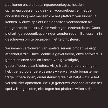
publiceren onze uitbetalingspercentages, houden
opnameprocessen duidelijk en voorspelbaar, en hebben
ondersteuning met mensen die het platform van binnenuit
kennen. Nieuwe spelers zien dezelfde voorwaarden als
terugkerende spelers. Geen verborgen inzetvereisten. Geen
plotselinge accountbeperkingen zonder reden. Bonussen zijn
geschreven om te begrijpen, niet te ontcijferen.
We nemen vertrouwen van spelers serieus omdat we erop
afhankelijk zijn. Onze licentie is geverifieerd, onze software is
getest en onze spellen komen van gevestigde,
gecertificeerde aanbieders. Als je frustrerende ervaringen
hebt gehad op andere casino's – verwarrende bonustermen,
trage uitbetalingen, ondersteuning die niet helpt – zul je het
verschil hier opmerken. We zijn gebouwd voor spelers die het
spel willen genieten, niet tegen het platform willen strijden.