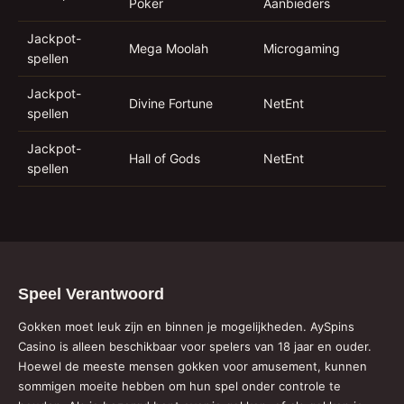
Poker
Aanbieders
Jackpot-
Mega Moolah
Microgaming
spellen
Jackpot-
Divine Fortune
NetEnt
spellen
Jackpot-
Hall of Gods
NetEnt
spellen
Speel Verantwoord
Gokken moet leuk zijn en binnen je mogelijkheden. AySpins
Casino is alleen beschikbaar voor spelers van 18 jaar en ouder.
Hoewel de meeste mensen gokken voor amusement, kunnen
sommigen moeite hebben om hun spel onder controle te