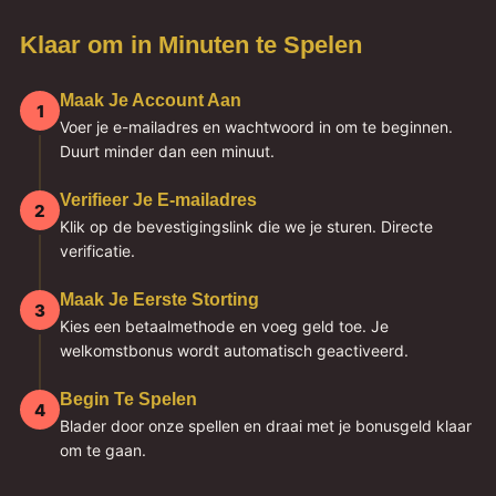
Klaar om in Minuten te Spelen
Maak Je Account Aan
1
Voer je e-mailadres en wachtwoord in om te beginnen.
Duurt minder dan een minuut.
Verifieer Je E-mailadres
2
Klik op de bevestigingslink die we je sturen. Directe
verificatie.
Maak Je Eerste Storting
3
Kies een betaalmethode en voeg geld toe. Je
welkomstbonus wordt automatisch geactiveerd.
Begin Te Spelen
4
Blader door onze spellen en draai met je bonusgeld klaar
om te gaan.