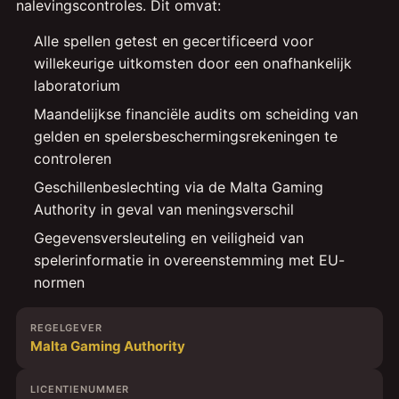
nalevingscontroles. Dit omvat:
Alle spellen getest en gecertificeerd voor
willekeurige uitkomsten door een onafhankelijk
laboratorium
Maandelijkse financiële audits om scheiding van
gelden en spelersbeschermingsrekeningen te
controleren
Geschillenbeslechting via de Malta Gaming
Authority in geval van meningsverschil
Gegevensversleuteling en veiligheid van
spelerinformatie in overeenstemming met EU-
normen
REGELGEVER
Malta Gaming Authority
LICENTIENUMMER