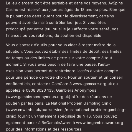
Le jeu d'argent doit être agréable et dans vos moyens. AySpins
Casino est réservé aux joueurs âgés de 18 ans ou plus. Bien que
la plupart des gens jouent pour le divertissement, certains
peuvent avoir du mal à contrôler leur jeu. Si vous êtes
préoccupé par votre jeu, ou si le jeu affecte votre santé, vos
finances ou vos relations, du soutien est disponible.
Vous disposez d'outils pour vous aider à rester maître de la
situation. Vous pouvez établir des limites de dépôt, des limites
de temps ou des limites de perte sur votre compte à tout
moment. Si vous avez besoin de faire une pause, l'auto-
exclusion vous permet de restreindre l'accès à votre compte
pour une période de votre choix. Pour un soutien et un conseil
confidentiels, contactez GamCare à www.gamcare.org.uk ou
appelez le 0808 8020 133. Gamblers Anonymous
(www.gamblersanonymous.org.uk) offre des réunions de
soutien par les pairs. La National Problem Gambling Clinic
(www.cnwl.nhs.uk/our-services/nhs-national-problem-gambling-
clinic) fournit un traitement spécialisé du NHS. Vous pouvez
également parler à BeGambleAware à www.begambleaware.org
pour des informations et des ressources.