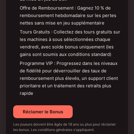
Offre de Remboursement : Gagnez 10 % de
remboursement hebdomadaire sur les pertes
nettes sans mise en jeu supplémentaire
Tours Gratuits : Collectez des tours gratuits sur
les machines à sous sélectionnées chaque
vendredi, avec solde bonus uniquement (les
gains sont soumis aux conditions standard)
Programme VIP : Progressez dans les niveaux
de fidélité pour déverrouiller des taux de
remboursement plus élevés, un support client
prioritaire et un traitement des retraits plus
rapide
Réclamer le Bonus
Les joueurs doivent être âgés de 18 ans ou plus pour réclamer
les bonus. Les conditions générales s'appliquent.