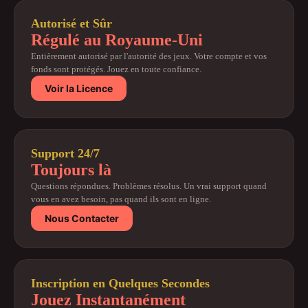
Autorisé et Sûr
Régulé au Royaume-Uni
Entièrement autorisé par l'autorité des jeux. Votre compte et vos
fonds sont protégés. Jouez en toute confiance.
Voir la Licence
Support 24/7
Toujours là
Questions répondues. Problèmes résolus. Un vrai support quand
vous en avez besoin, pas quand ils sont en ligne.
Nous Contacter
Inscription en Quelques Secondes
Jouez Instantanément