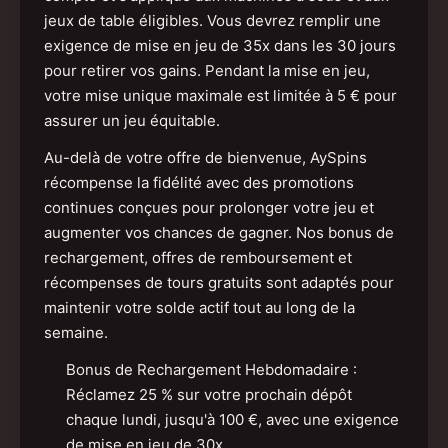
jeux de table éligibles. Vous devrez remplir une
exigence de mise en jeu de 35x dans les 30 jours
pour retirer vos gains. Pendant la mise en jeu,
votre mise unique maximale est limitée à 5 € pour
assurer un jeu équitable.
Au-delà de votre offre de bienvenue, AySpins
récompense la fidélité avec des promotions
continues conçues pour prolonger votre jeu et
augmenter vos chances de gagner. Nos bonus de
rechargement, offres de remboursement et
récompenses de tours gratuits sont adaptés pour
maintenir votre solde actif tout au long de la
semaine.
Bonus de Rechargement Hebdomadaire :
Réclamez 25 % sur votre prochain dépôt
chaque lundi, jusqu'à 100 €, avec une exigence
de mise en jeu de 30x