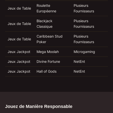
Roulette
Plusieurs
Jeux de Table
Européenne
Fournisseurs
Blackjack
Plusieurs
Jeux de Table
Classique
Fournisseurs
Caribbean Stud
Plusieurs
Jeux de Table
Poker
Fournisseurs
Jeux Jackpot
Mega Moolah
Microgaming
Jeux Jackpot
Divine Fortune
NetEnt
Jeux Jackpot
Hall of Gods
NetEnt
Jouez de Manière Responsable