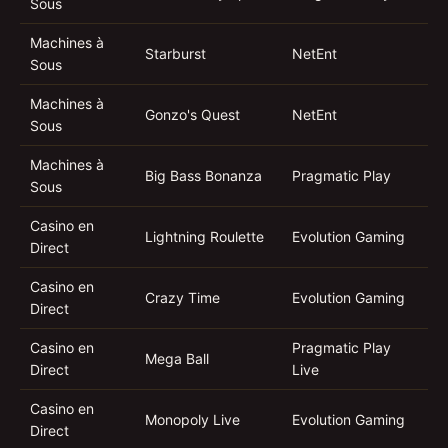
Sous
Machines à
Starburst
NetEnt
Sous
Machines à
Gonzo's Quest
NetEnt
Sous
Machines à
Big Bass Bonanza
Pragmatic Play
Sous
Casino en
Lightning Roulette
Evolution Gaming
Direct
Casino en
Crazy Time
Evolution Gaming
Direct
Casino en
Pragmatic Play
Mega Ball
Direct
Live
Casino en
Monopoly Live
Evolution Gaming
Direct