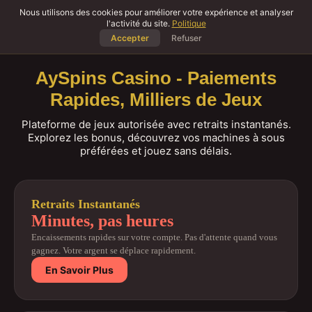
Nous utilisons des cookies pour améliorer votre expérience et analyser
AySpins Casino
FR
Inscription
▾
l'activité du site.
Politique
Accepter
Refuser
AySpins Casino - Paiements
Rapides, Milliers de Jeux
Plateforme de jeux autorisée avec retraits instantanés.
Explorez les bonus, découvrez vos machines à sous
préférées et jouez sans délais.
Retraits Instantanés
Minutes, pas heures
Encaissements rapides sur votre compte. Pas d'attente quand vous
gagnez. Votre argent se déplace rapidement.
En Savoir Plus